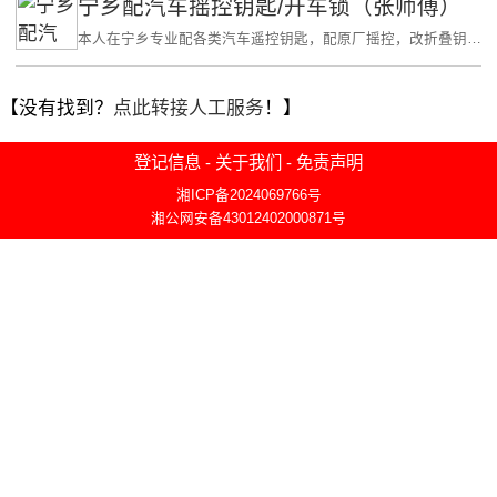
宁乡配汽车摇控钥匙/开车锁（张师傅）
本人在宁乡专业配各类汽车遥控钥匙，配原厂摇控，改折叠钥匙。
【没有找到？
点此转接人工服务
！】
登记信息
-
关于我们
-
免责声明
湘ICP备2024069766号
湘公网安备43012402000871号